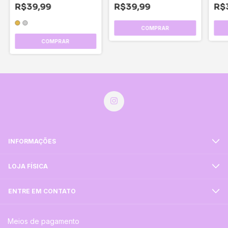
R$39,99
R$39,99
R$
COMPRAR
INFORMAÇÕES
LOJA FÍSICA
ENTRE EM CONTATO
Meios de pagamento