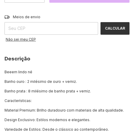
ALTERAR CEP
Entregas para o CEP:
Meios de envio
CALCULAR
Não sei meu CEP
Descrição
Beeem lindo né
Banho ouro : 2 milésimo de ouro + verniz.
Banho prata : 8 milésimo de banho prata + verniz.
Características:
Material Premium: Brilho duradouro com materiais de alta qualidade.
Design Exclusivo: Estilos modernos e elegantes.
Variedade de Estilos: Desde o clássico ao contemporâneo.