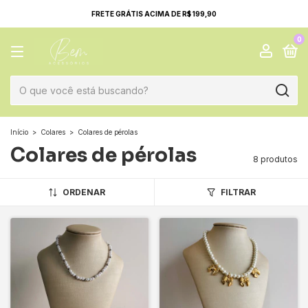
FRETE GRÁTIS ACIMA DE R$ 199,90
0
Início
>
Colares
>
Colares de pérolas
Colares de pérolas
8 produtos
ORDENAR
FILTRAR