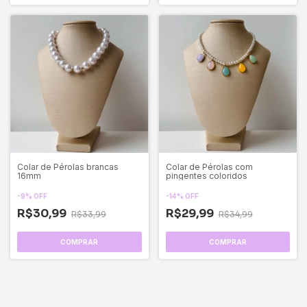
Colar de Pérolas brancas
Colar de Pérolas com
16mm
pingentes coloridos
-
9
%
OFF
-
14
%
OFF
R$30,99
R$29,99
R$33,99
R$34,99